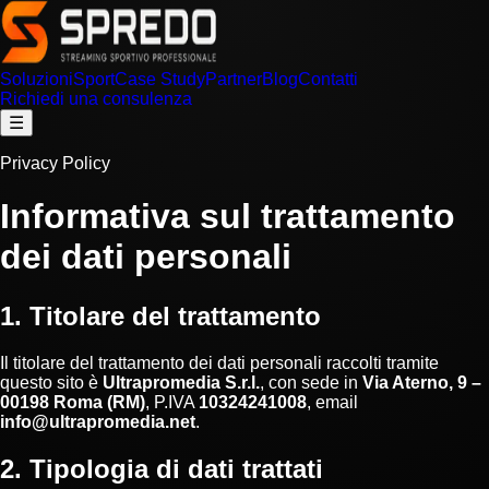
Soluzioni
Sport
Case Study
Partner
Blog
Contatti
Richiedi una consulenza
☰
Privacy Policy
Informativa sul trattamento
dei dati personali
1. Titolare del trattamento
Il titolare del trattamento dei dati personali raccolti tramite
questo sito è
Ultrapromedia S.r.l.
, con sede in
Via Aterno, 9 –
00198 Roma (RM)
, P.IVA
10324241008
, email
info@ultrapromedia.net
.
2. Tipologia di dati trattati